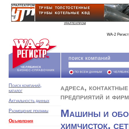
УРАЛТЕХПРОМ
WA-2 Регист
поиск компаний
ЧЕЛЯБИНСК
БИЗНЕС-СПРАВОЧНИК
ПО ВСЕМ ДАННЫМ
ЧЕЛЯБИН
Поиск компаний,
адреса, контактные 
каталог
предприятий и фирм
Актуальность данных
Машины и обор
Размещение рекламы
Объявления
химчисток, се