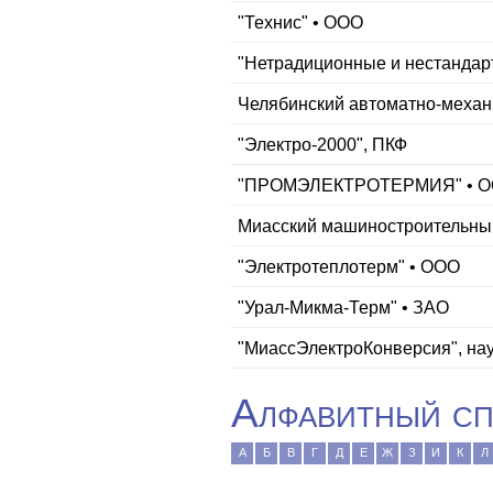
"Технис" • ООО
"Нетрадиционные и нестандар
Челябинский автоматно-механ
"Электро-2000", ПКФ
"ПРОМЭЛЕКТРОТЕРМИЯ" • 
Миасский машиностроительный
"Электротеплотерм" • ООО
"Урал-Микма-Терм" • ЗАО
"МиассЭлектроКонверсия", на
Алфавитный сп
А
Б
В
Г
Д
Е
Ж
З
И
К
Л