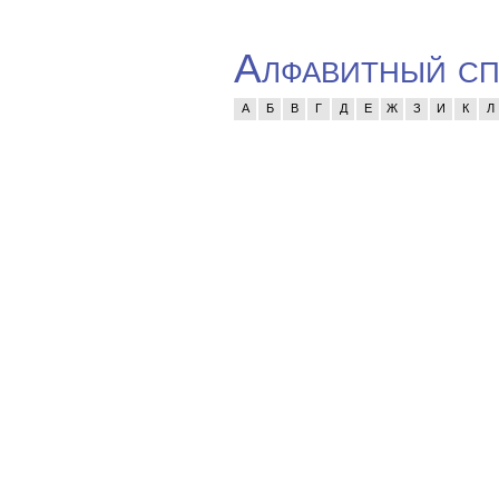
Алфавитный сп
А
Б
В
Г
Д
Е
Ж
З
И
К
Л