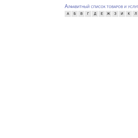
Алфавитный список товаров и услу
А
Б
В
Г
Д
Е
Ж
З
И
К
Л