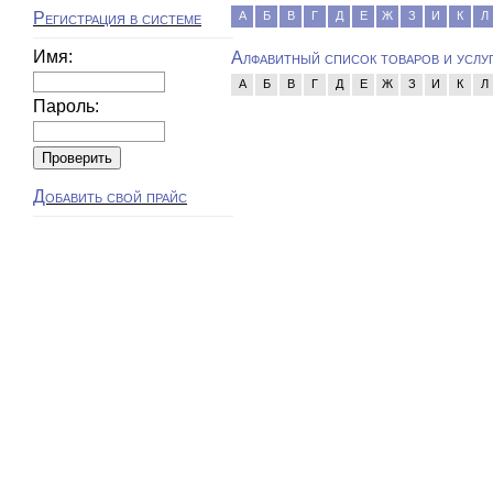
Регистрация в системе
А
Б
В
Г
Д
Е
Ж
З
И
К
Л
Имя:
Алфавитный список товаров и услу
А
Б
В
Г
Д
Е
Ж
З
И
К
Л
Пароль:
Добавить свой прайс