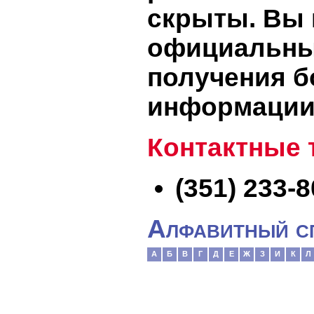
скрыты. Вы 
официальны
получения б
информации
Контактные
(351) 233-8
Алфавитный с
А
Б
В
Г
Д
Е
Ж
З
И
К
Л