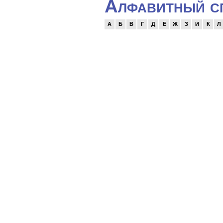
Алфавитный сп
А
Б
В
Г
Д
Е
Ж
З
И
К
Л