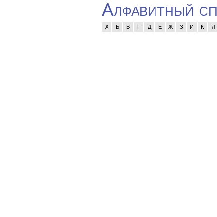
Алфавитный сп
А
Б
В
Г
Д
Е
Ж
З
И
К
Л