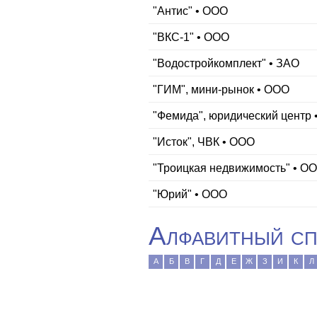
"Антис" • ООО
"ВКС-1" • ООО
"Водостройкомплект" • ЗАО
"ГИМ", мини-рынок • ООО
"Фемида", юридический центр
"Исток", ЧВК • ООО
"Троицкая недвижимость" • О
"Юрий" • ООО
Алфавитный сп
А
Б
В
Г
Д
Е
Ж
З
И
К
Л