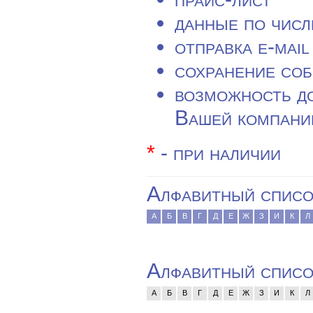
данные по числ
отправка e-mai
сохранение со
возможность д
Вашей компани
*
- при наличии
Алфавитный списо
А
Б
В
Г
Д
Е
Ж
З
И
К
Л
Алфавитный список
А
Б
В
Г
Д
Е
Ж
З
И
К
Л