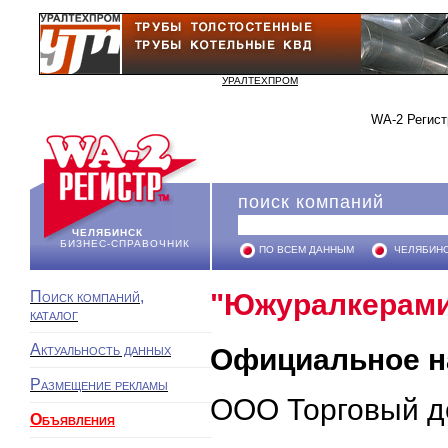
УРАЛТЕХПРОМ
WA-2 Регист
поиск компаний
ЧЕЛЯБИНСК
БИЗНЕС-СПРАВОЧНИК
ПО ВСЕМ ДАННЫМ
ЧЕЛЯБИН
Поиск компаний,
"Южуралкерами
каталог
Актуальность данных
Официальное н
Размещение рекламы
ООО Торговый д
Объявления