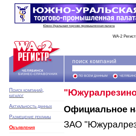
Южно-Уральская торгово промышленная палата
WA-2 Регист
поиск компаний
ЧЕЛЯБИНСК
БИЗНЕС-СПРАВОЧНИК
ПО ВСЕМ ДАННЫМ
ЧЕЛЯБИН
Поиск компаний,
"Южуралрезино
каталог
Актуальность данных
Официальное н
Размещение рекламы
ЗАО "Южуралрез
Объявления