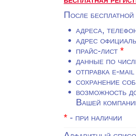
После бесплатной 
адреса, телефо
адрес официаль
прайс-лист
*
данные по числ
отправка e-mai
сохранение со
возможность д
Вашей компани
*
- при наличии
Алфавитный списо