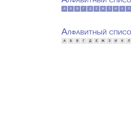
А
Б
В
Г
Д
Е
Ж
З
И
К
Л
Алфавитный список
А
Б
В
Г
Д
Е
Ж
З
И
К
Л