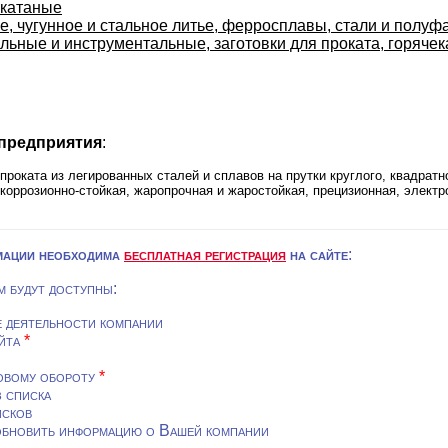
окатаные
е, чугунное и стальное литье, ферросплавы, стали и полу
льные и инструментальные, заготовки для проката, горяче
 предприятия
:
роката из легированных сталей и сплавов на прутки круглого, квадратно
коррозионно-стойкая, жаропрочная и жаростойкая, прецизионная, элект
мации необходима
бесплатная регистрация
на сайте
:
м будут доступны:
е деятельности компании
айта
*
овому обороту
*
з списка
исков
обновить информацию о Вашей компании