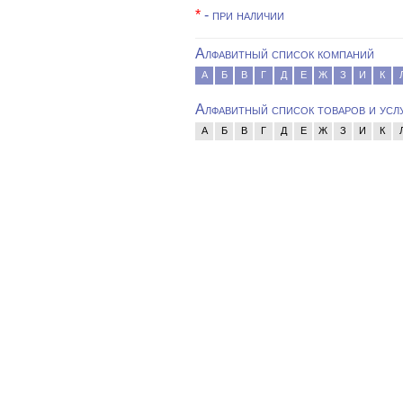
*
- при наличии
Алфавитный список компаний
А
Б
В
Г
Д
Е
Ж
З
И
К
Алфавитный список товаров и усл
А
Б
В
Г
Д
Е
Ж
З
И
К