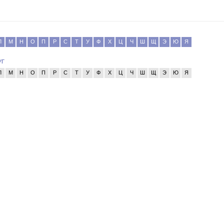
Л
М
Н
О
П
Р
С
Т
У
Ф
Х
Ц
Ч
Ш
Щ
Э
Ю
Я
уг
Л
М
Н
О
П
Р
С
Т
У
Ф
Х
Ц
Ч
Ш
Щ
Э
Ю
Я