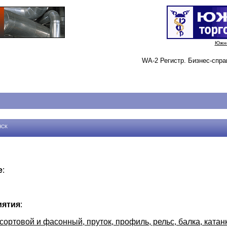
Южно
WA-2 Регистр. Бизнес-спра
НСК
е
:
иятия
:
ортовой и фасонный, пруток, профиль, рельс, балка, катанк