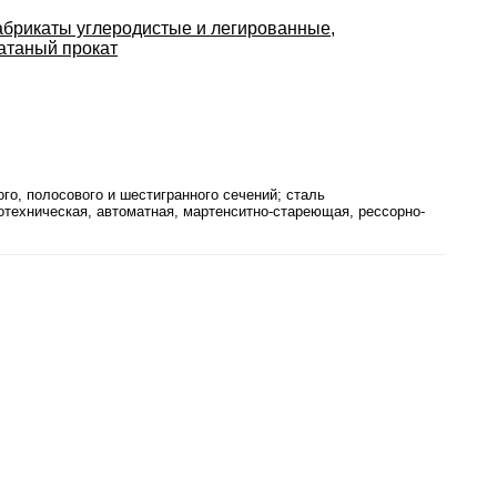
фабрикаты углеродистые и легированные,
катаный прокат
го, полосового и шестигранного сечений; сталь
ротехническая, автоматная, мартенситно-стареющая, рессорно-