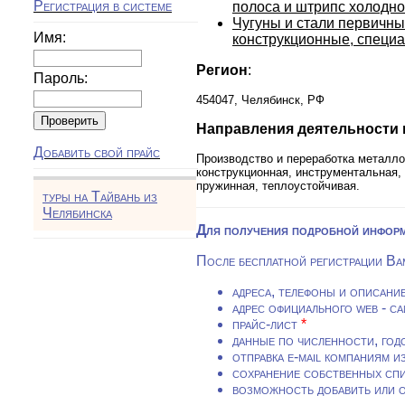
Регистрация в системе
полоса и штрипс холодн
Чугуны и стали первичны
Имя:
конструкционные, специа
Регион
:
Пароль:
454047, Челябинск, РФ
Направления деятельности
Добавить свой прайс
Производство и переработка металлоп
конструкционная, инструментальная, 
пружинная, теплоустойчивая.
туры на Тайвань из
Челябинска
Для получения подробной инфор
После бесплатной регистрации Ва
адреса, телефоны и описани
адрес официального web - с
прайс-лист
*
данные по численности, год
отправка e-mail компаниям и
сохранение собственных сп
возможность добавить или 